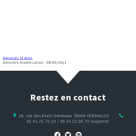
CONTACT
e-commerce
CRM
Agrandir le plan
Dernière modification : 08/05/2011
Restez en contact
36, rue des Etats Généraux 78000 VERSAILLES
01.41.25.75.10 / 09.54.22.58.73 (support)