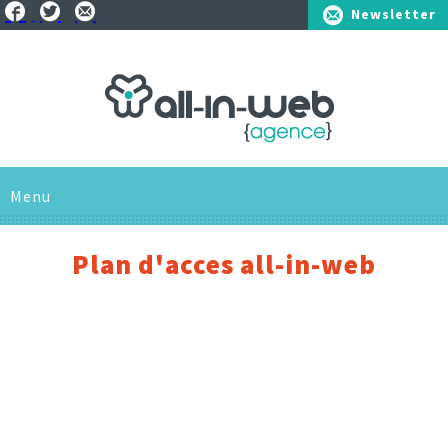
Newsletter
01.41.25.75.10
Menu
L'AGENCE
Plan d'acces all-in-web
SAVOIR-FAIRE
SOLUTIONS
RÉFÉRENCES
Pour les entreprises
ACTUS
Pour les associations