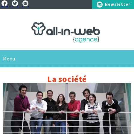
Newsletter
01.41.25.75.10
Menu
L'AGENCE
La société
SAVOIR-FAIRE
SOLUTIONS
RÉFÉRENCES
Pour les entreprises
ACTUS
Pour les associations