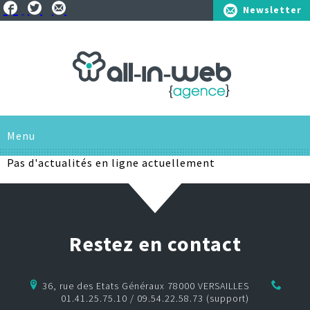
Newsletter
01.41.25.75.10
Menu
Pas d'actualités en ligne actuellement
L'AGENCE
SAVOIR-FAIRE
Restez en contact
SOLUTIONS
RÉFÉRENCES
Pour les entreprises
36, rue des Etats Généraux 78000 VERSAILLES
01.41.25.75.10 / 09.54.22.58.73 (support)
ACTUS
Pour les associations