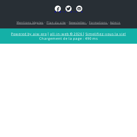
CONTACT
e-commerce
Mentions légales
-
Plan du site
-
Newsletter
-
Formations
-
Admin
CRM
Powered by aiw-pro
|
all-in-web © 2026
|
Simplifiez-vous la vie!
Chargement de la page : 490 ms