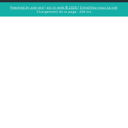
Powered by aiw-pro
|
all-in-web © 2026
|
Simplifiez-vous la vie!
Chargement de la page : 204 ms