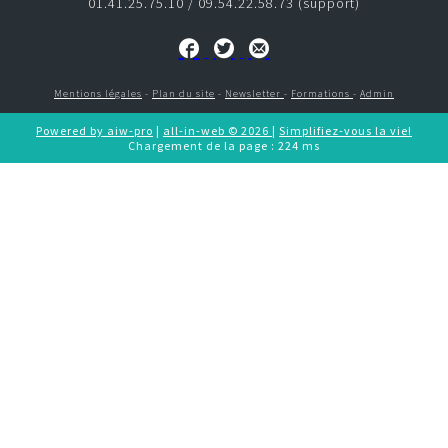
01.41.25.75.10 / 09.54.22.58.73 (support)
CONTACT
e-commerce
Mentions légales
-
Plan du site
-
Newsletter
-
Formations
-
Admin
CRM
Powered by aiw-pro
|
all-in-web © 2026
|
Simplifiez-vous la vie!
Chargement de la page : 224 ms