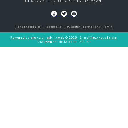
01.41.25.75.10 / 09.54.22.58.73 (support)
CONTACT
e-commerce
Mentions légales
-
Plan du site
-
Newsletter
-
Formations
-
Admin
CRM
Powered by aiw-pro
|
all-in-web © 2026
|
Simplifiez-vous la vie!
Chargement de la page : 200 ms