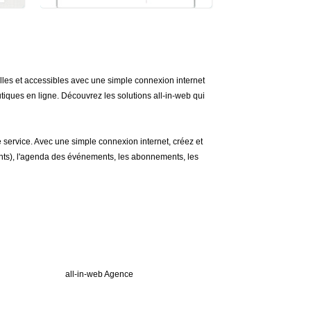
les et accessibles avec une simple connexion internet
outiques en ligne. Découvrez les solutions all-in-web qui
e service. Avec une simple connexion internet, créez et
lients), l'agenda des événements, les abonnements, les
rie
all-in-web
ns
all-in-web Agence
sorerie
all-in-web CMS +
Les nouveautés