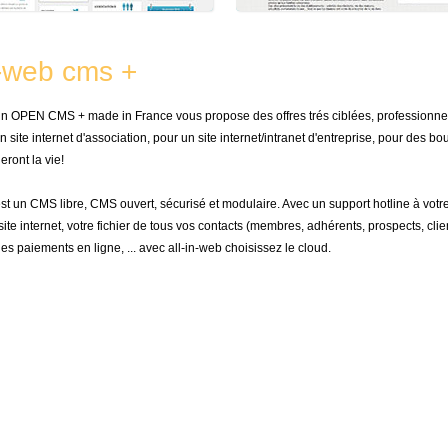
n-web cms +
 un OPEN CMS + made in France vous propose des offres trés ciblées, professionnel
n site internet d'association, pour un site internet/intranet d'entreprise, pour des b
eront la vie!
est un CMS libre, CMS ouvert, sécurisé et modulaire. Avec un support hotline à votr
site internet, votre fichier de tous vos contacts (membres, adhérents, prospects, c
 les paiements en ligne, ... avec all-in-web choisissez le cloud.
munauté
Gestion de boutique
Gestion de la trésore
da
Démarrer une Boutique
Gestion des cotisatio
Créer / paramétrer sa boutique
Généralités sur la tré
Animer, gérer sa boutique