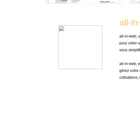
all-i
all-in-web,
pour créer u
vous simplifi
all-in-web, 
gérez votre 
cotisations,
Gestion de site
Gestion de com
Analyse et statistique
Actualités / Agen
Créer / Gérer le contenu
Administration
Flux RSS et catégories
Annuaire