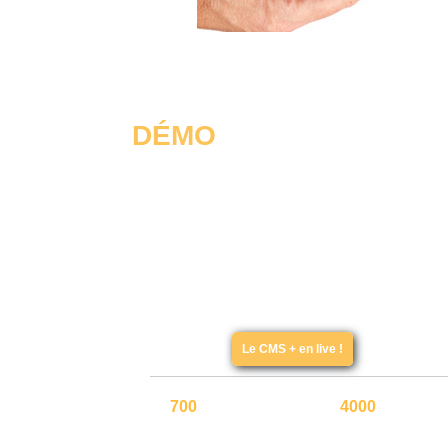
DÉMO
Demandez un accès à notre site de démonstration et déc
gratuitement et sans aucun engagement l'ensemble des
fonctionnalités offertes par le CMS+
d'all-in-web. Pour alle
loin, venez à une formation d'initiation à all-in-web qui vou
permettra de voir comment en quelques heures réaliser un
complexe avec CRM, formulaires, bases de données en li
forum de discussion...
Le CMS + en live !
Déjà
700
sites créés
et + de
4000
utilisate