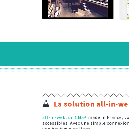
La solution all-in-w
all-in-web, un CMS+
made in France, vo
accessibles. Avec une simple connexion 
une boutique en ligne...