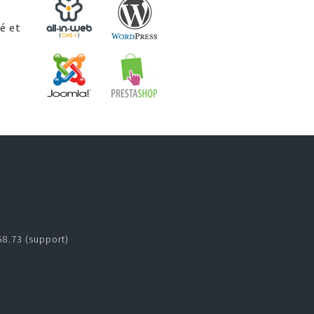
é et
58.73 (support)