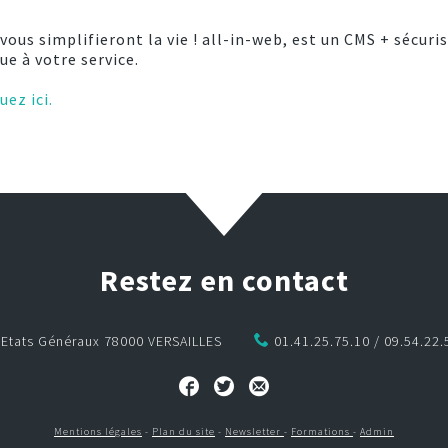
vous simplifieront la vie ! all-in-web, est un CMS + sécuris
e à votre service.
uez ici.
Restez en contact
s Etats Généraux 78000 VERSAILLES
01.41.25.75.10 / 09.54.22.
Mentions légales
-
Plan du site
-
Newsletter
-
Formations
-
Admin