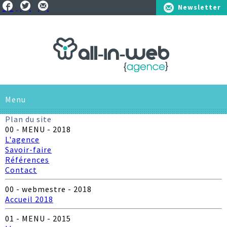
Newsletter
01.41.25.75.10
Menu
Plan du site
L'AGENCE
00 - MENU - 2018
L'agence
Savoir-faire
SAVOIR-FAIRE
Références
Contact
SOLUTIONS
00 - webmestre - 2018
RÉFÉRENCES
Pour les entreprises
Accueil 2018
01 - MENU - 2015
ACTUS
Pour les associations