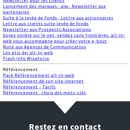
Newsletter pour les clients
Lancement des marques : aiw : Newsletter aux
partenaires
Suite à la levée de fonds : Lettre aux actionnaires
Lettre aux clients suite levée de fonds
Newsletter aux Prospects Associations
Soyez visible sur le net, vendez sans frontières. all-in-
web vous accompagne pour créer votre e-bout
Note aux Agences de Communication
Les ptis dej all-in-web
Flash Info Wisaforce
Référencement
Pack Référencement all-in-web
Référencement de son site internet
Référencement - Tarifs
Référencement : choix des mots-clés
Restez en contact