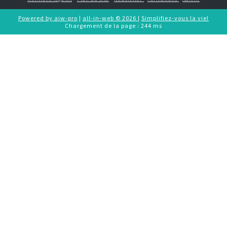
Powered by aiw-pro
|
all-in-web © 2026
|
Simplifiez-vous la vie!
Chargement de la page : 244 ms