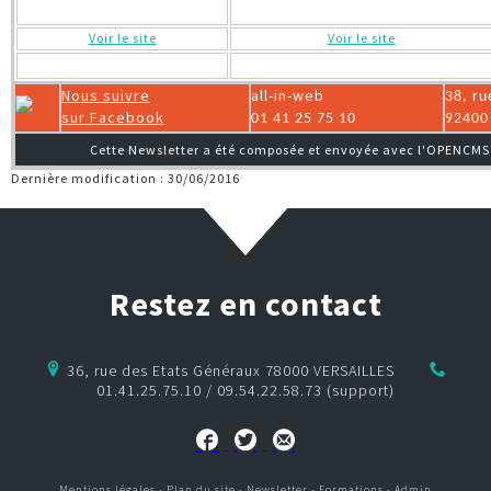
Voir le site
Voir le site
Nous suivre
all-in-web
38, ru
sur Facebook
01 41 25 75 10
92400
Cette Newsletter a été composée et envoyée avec l'OPENCMS 
Dernière modification : 30/06/2016
Restez en contact
36, rue des Etats Généraux 78000 VERSAILLES
01.41.25.75.10 / 09.54.22.58.73 (support)
Mentions légales
-
Plan du site
-
Newsletter
-
Formations
-
Admin