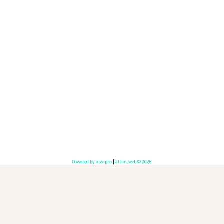
Powered by aiw-pro
|
all-in-web © 2026