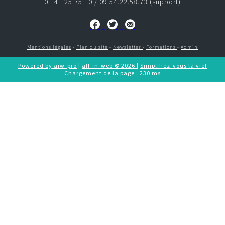
01.41.25.75.10 / 09.54.22.58.73 (support)
CONTACT
e-commerce
Mentions légales
-
Plan du site
-
Newsletter
-
Formations
-
Admin
CRM
Powered by aiw-pro
|
all-in-web © 2026
|
Simplifiez-vous la vie!
Chargement de la page : 230 ms