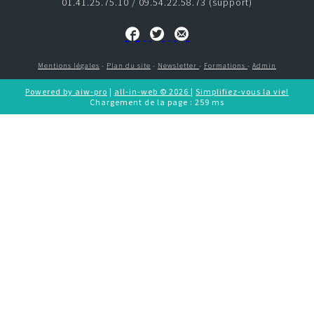
01.41.25.75.10 / 09.54.22.58.73 (support)
CONTACT
e-commerce
Mentions légales
-
Plan du site
-
Newsletter
-
Formations
-
Admin
CRM
Powered by aiw-pro
|
all-in-web © 2026
|
Simplifiez-vous la vie!
Chargement de la page : 259 ms