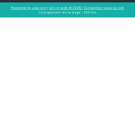
Powered by aiw-pro
|
all-in-web © 2026
|
Simplifiez-vous la vie!
Chargement de la page : 230 ms