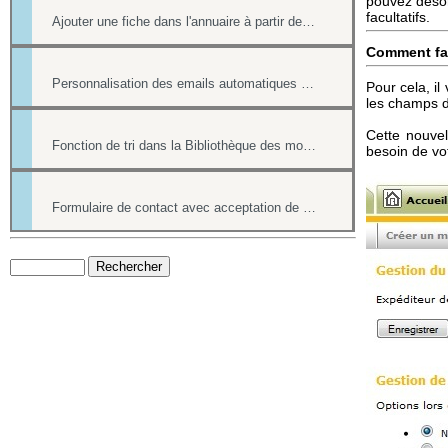
pouvez désor
facultatifs.
Ajouter une fiche dans l'annuaire à partir de la boîte contact
Comment fai
Personnalisation des emails automatiques avec présence des login / mot de passe
Pour cela, il
les champs d
Cette nouvel
Fonction de tri dans la Bibliothèque des modèles
besoin de vo
Formulaire de contact avec acceptation de l'utilisation des données personnelles