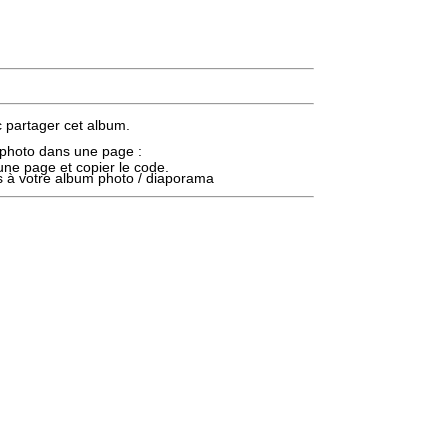
c partager cet album.
m photo dans une page :
'une page et copier le code.
es à votre album photo / diaporama