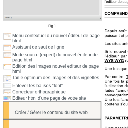
l'éditeur de pa
COMPREND
Fig.1
Depuis août 
Menu contextuel du nouvel éditeur de page
puissant et p
html
Les sites ant
Assistant de saut de ligne
Si le nouvel 
Mode source (expert) du nouvel éditeur de
l'éditeur p
page html
WYSIWYG
(v
Edition des images nouvel editeur de page
Une fois que 
html
Par contre,
Taille optimum des images et des vignettes
Une fois la p
Enlever les balises "font"
l'utilisatio
faites "annul
Correcteur orthographique
sauvegardez 
Editeur html d'une page de votre site
Une fois l'an
contenu s'ouv
Créer / Gérer le contenu du site web
PARAMETR