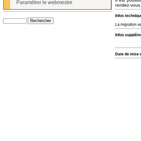
Il est possib
Paramétrer le webmestre
rendez-vous s
Infos techniqu
La migration ve
Infos suppléme
Date de mise e