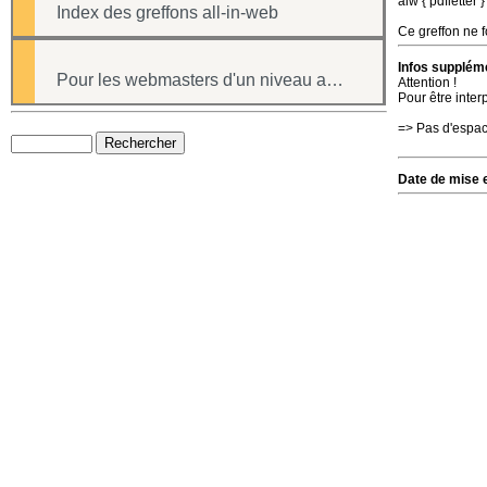
aiw { pdfletter 
Index des greffons all-in-web
Ce greffon ne f
Infos suppléme
Pour les webmasters d'un niveau avancé
Attention !
Pour être inter
=> Pas d'espac
Date de mise e