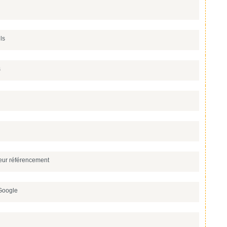
ls
s
leur référencement
 Google