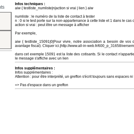
Infos techniques :
nts
aiw { testliste_numliste|n|action si vrai | lien } aiw
numliste : le numéro de la liste de contact à tester
n : 0 si le test porte sur la non-appartenance à cette liste et 1 dans le cas 
action si vrai : peut être un message à afficher
Par exemple,
aiw { testliste_15091|0|Pour vivre, notre association a besoin de vos
avantage fiscal). Cliquer ici.|http://www.all-in-web.fr/600_p_31658/verse
dans cet exemple 15091 est la liste des cotisants. Si le contact n'appartient
le message s'affiche avec un lien
Infos supplémentaires :
Infos supplémentaires :
Attention : pour être interprété, un greffon s'écrit toujours sans espaces ni
=> Pas d'espace dans un greffon