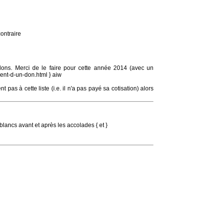
contraire
 dons. Merci de le faire pour cette année 2014 (avec un
ment-d-un-don.html } aiw
 pas à cette liste (i.e. il n'a pas payé sa cotisation) alors
 blancs avant et après les accolades { et }