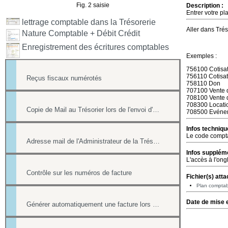
Fig. 2 saisie
Description :
Entrer votre pl
lettrage comptable dans la Trésorerie
Aller dans Tré
Nature Comptable + Débit Crédit
Enregistrement des écritures comptables
Exemples :
756100 Cotisa
756110 Cotisat
Reçus fiscaux numérotés
758110 Don
707100 Vente 
708100 Vente 
708300 Locatio
Copie de Mail au Trésorier lors de l'envoi d'un reçu
708500 Evénem
Infos techniqu
Le code comptab
Adresse mail de l'Administrateur de la Trésorerie
Infos suppléme
L'accès à l'ong
Contrôle sur les numéros de facture
Fichier(s) atta
Plan comptab
Date de mise e
Générer automatiquement une facture lors d'une vente dans la boutique