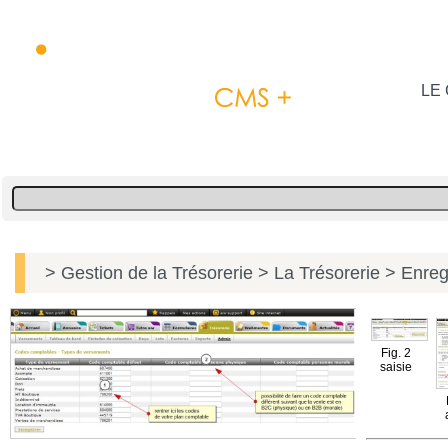
LE 
> Gestion de la Trésorerie
> La Trésorerie
> Enregi
Fig. 2
saisie