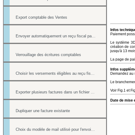
Export comptable des Ventes
Infos techniqu
Paiement possib
Envoyer automatiquement un reçu fiscal par mail lors d'une réponse à un formulaire en ligne
Le système 3D 
création de com
jusqu'à 13 moi
Verrouillage des écritures comptables
La page de pai
Infos suppléme
Choisir les versements éligibles au reçu fiscal
Demandez au su
Le branchement
Voir Fig.1 et F
Exporter plusieurs factures dans un fichier pdf
Date de mise e
Dupliquer une facture existante
Choix du modèle de mail utilisé pour l'envoi des factures