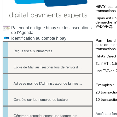
HiPAY est u
transactions
Hipay est un
démarche n'
VAD/VPC).
Paiement en ligne hipay sur les inscriptions
de l'Agenda
Identification au compte hipay
Parmi les di
solution bi
transactions.
Reçus fiscaux numérotés
HiPAY Direct
Tarif HT : 1
Copie de Mail au Trésorier lors de l'envoi d'un reçu
une TVA de 2
Adresse mail de l'Administrateur de la Trésorerie
Exemples :
20 transacti
10 transacti
Contrôle sur les numéros de facture
Accès au for
Générer automatiquement une facture lors d'une vente dans la boutique