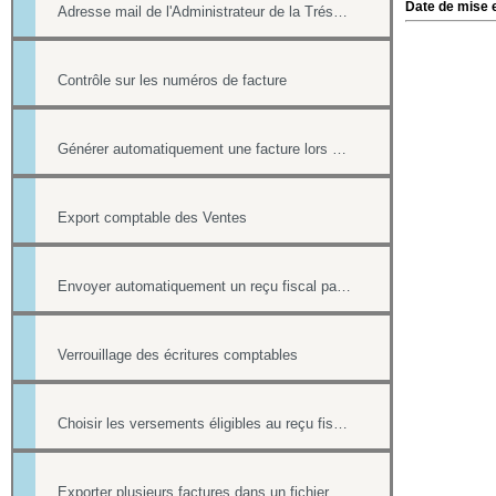
Date de mise e
Adresse mail de l'Administrateur de la Trésorerie
Contrôle sur les numéros de facture
Générer automatiquement une facture lors d'une vente dans la boutique
Export comptable des Ventes
Envoyer automatiquement un reçu fiscal par mail lors d'une réponse à un formulaire en ligne
Verrouillage des écritures comptables
Choisir les versements éligibles au reçu fiscal
Exporter plusieurs factures dans un fichier pdf