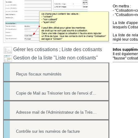
On mettra :
- "Cotisation=c
- "Cotisation=n
La liste d'app
lesquels Cotisa
La liste de rel
réglé leur coti
Gérer les cotisations ; Liste des cotisants
Infos suppléme
Il est égalemen
Gestion de la liste "Liste non cotisants"
"fausse" cotisa
Reçus fiscaux numérotés
Copie de Mail au Trésorier lors de l'envoi d'un reçu
Adresse mail de l'Administrateur de la Trésorerie
Contrôle sur les numéros de facture