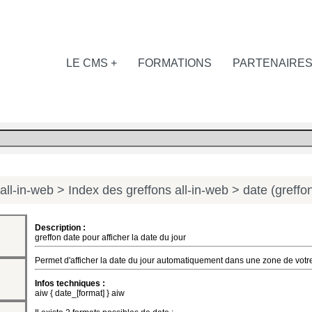
LE CMS +
FORMATIONS
PARTENAIRE
all-in-web
> Index des greffons all-in-web
> date (greffo
Description :
greffon date pour afficher la date du jour
Permet d'afficher la date du jour automatiquement dans une zone de votre
Infos techniques :
aiw { date_[format] } aiw