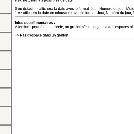
Il existe 2 formats possibles de date :
0 ou defaut => affichera la date avec le format: Jour, Numéro du jour, Moi
1 => affichera la date en minuscule avec le format: Jour, Numéro du jour,
Infos supplémentaires :
Attention : pour être interprété, un greffon s'écrit toujours sans espaces ni
=> Pas d'espace dans un greffon