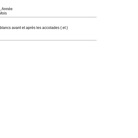
s, Année
 Mois
 blancs avant et après les accolades { et }