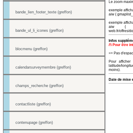
Le zoom maxim
exemple afficha
bande_lien_footer_texte (greffon)
aiw { gmaplist_
exemple afficha
aiw { gmaplis
bande_ul_li_icones (greffon)
web.fr/offres/d
Infos suppléme
/!\ Pour être i
blocmenu (greffon)
=> Pas d'espac
Pour afficher
latitude/long
calendarsurveymembre (greffon)
moins).
Date de mise e
champs_recherche (greffon)
contactliste (greffon)
contenupage (greffon)