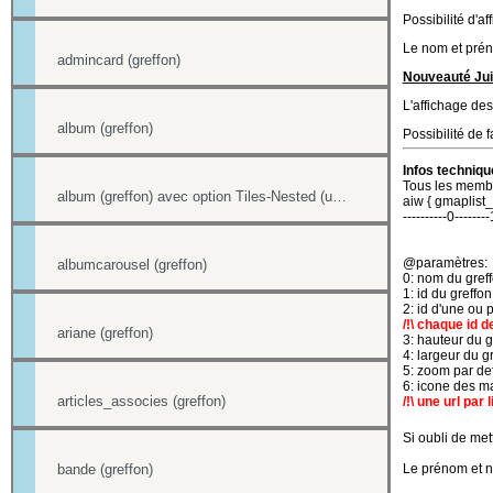
Possibilité d'af
Le nom et préno
admincard (greffon)
Nouveauté Juin
L'affichage de
album (greffon)
Possibilité de
Infos techniqu
Tous les membr
album (greffon) avec option Tiles-Nested (unitegallery)
aiw { gmaplist
----------0--------
@paramètres:
albumcarousel (greffon)
0: nom du gref
1: id du greffo
2: id d'une ou p
/!\ chaque id de
ariane (greffon)
3: hauteur du g
4: largeur du g
5: zoom par de
6: icone des ma
articles_associes (greffon)
/!\ une url par
Si oubli de met
bande (greffon)
Le prénom et no