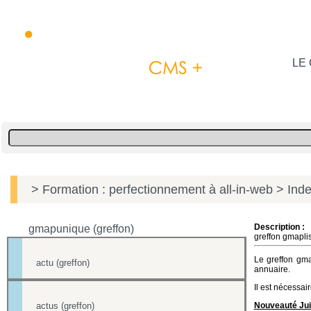
LE 
> Formation : perfectionnement à all-in-web
> Inde
Description :
gmapunique (greffon)
greffon gmaplis
Le greffon gma
actu (greffon)
annuaire.
Il est nécessai
actus (greffon)
Nouveauté Jui