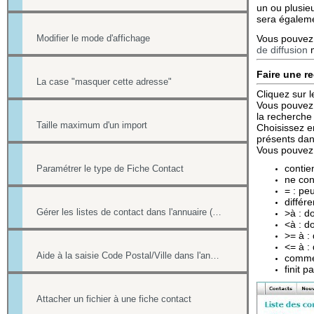
un ou plusieu
sera égaleme
Modifier le mode d'affichage
Vous pouvez 
de diffusion
m
Faire une r
La case "masquer cette adresse"
Cliquez sur 
Vous pouvez s
la recherche 
Taille maximum d'un import
Choisissez e
présents d
Vous pouvez 
contien
Paramétrer le type de Fiche Contact
ne cont
= : peu
différe
Gérer les listes de contact dans l'annuaire (multi-sélection par une case à cocher)
>à : do
<à : do
>= à : 
<= à : 
Aide à la saisie Code Postal/Ville dans l'annuaire des contacts
commen
finit p
Attacher un fichier à une fiche contact