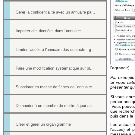
Gérer la confidentialité avec un annuaire partagé
Importer des données dans l'annuaire
Limiter l'accès à l'annuaire des contacts ; gérer les listes de contacts
l'agrandir)
Faire une modification systématique sur plusieurs fiches
Par exemple 
Si vous fait
Supprimer en masse de fiches de l'annuaire
présenter qu
Si vous enre
personnes qu
Demander à un membre de mettre à jour sa fiche contact de l'annuaire
Vous pouvez 
que recherch
puis dans le
Créer et gérer un organigramme
Les actualit
l'accès) et 
message à l'