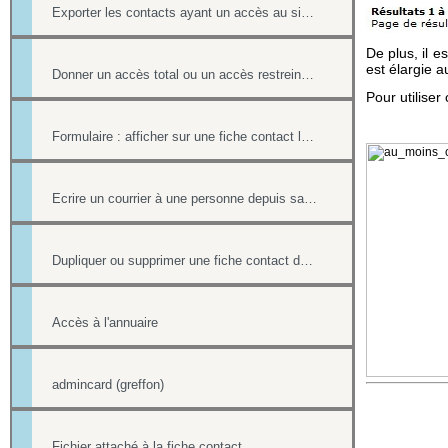
Exporter les contacts ayant un accès au site (fonction avancée)
De plus, il e
est élargie a
Donner un accès total ou un accès restreint à l'annuaire
Pour utiliser
Formulaire : afficher sur une fiche contact le lien ou le contenu d'un formulaire
Ecrire un courrier à une personne depuis sa fiche contact
Dupliquer ou supprimer une fiche contact de l'annuaire
Accès à l'annuaire
admincard (greffon)
Fichier attaché à la fiche contact