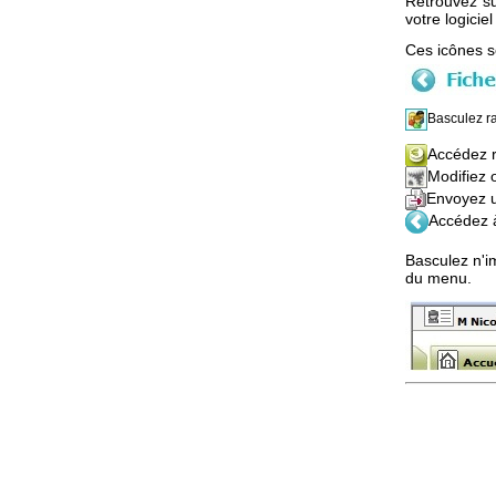
Retrouvez su
votre logiciel
Ces icônes so
Basculez ra
Accédez r
Modifiez 
Envoyez u
Accédez à
Basculez n'im
du menu.