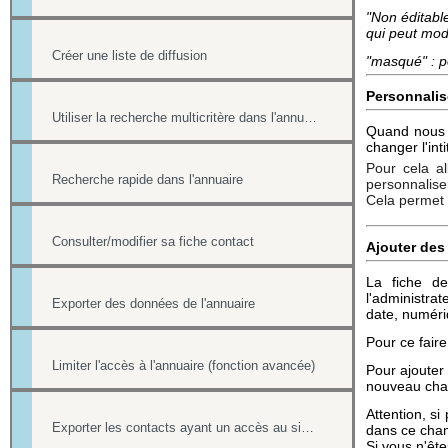
"Non éditabl
qui peut mod
Créer une liste de diffusion
"masqué" : p
Personnalis
Utiliser la recherche multicritère dans l'annuaire
Quand nous s
changer l'int
Pour cela al
Recherche rapide dans l'annuaire
personnaliser
Cela permet 
Consulter/modifier sa fiche contact
Ajouter des
La fiche d
l'administra
Exporter des données de l'annuaire
date, numériq
Pour ce fair
Limiter l'accès à l'annuaire (fonction avancée)
Pour ajouter
nouveau ch
Attention, si
Exporter les contacts ayant un accès au site (fonction avancée)
dans ce cha
Si vous n'êt