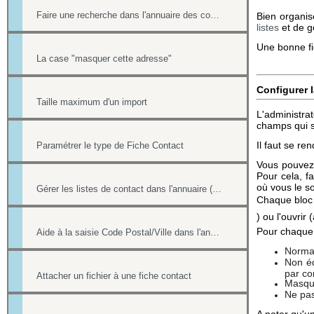
Faire une recherche dans l'annuaire des contacts
Bien organis
listes
et de g
Une bonne fic
La case "masquer cette adresse"
Configurer l
Taille maximum d'un import
L'administra
champs qui so
Il faut se re
Paramétrer le type de Fiche Contact
Vous pouvez 
Pour cela, f
où vous le so
Gérer les listes de contact dans l'annuaire (multi-sélection par une case à cocher)
Chaque bloc 
) ou l'ouvrir 
Pour chaque
Aide à la saisie Code Postal/Ville dans l'annuaire des contacts
Norma
Non éd
par con
Attacher un fichier à une fiche contact
Masqué
Ne pas