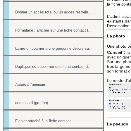
la fiche conta
Donner un accès total ou un accès restreint à l'annuaire
L'administra
existants da
l'associatio
Formulaire : afficher sur une fiche contact le lien ou le contenu d'un formulaire
La photo
Une photo per
Ecrire un courrier à une personne depuis sa fiche contact
Conseil :
la 
avec uniquem
Sur une photo
très largeme
Dupliquer ou supprimer une fiche contact de l'annuaire
son format or
Le mode d'af
Accès à l'annuaire
admincard (greffon)
Fichier attaché à la fiche contact
Le pseudo