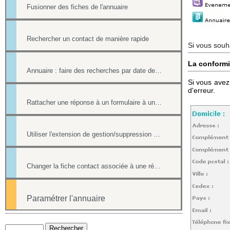
Fusionner des fiches de l'annuaire
Rechercher un contact de manière rapide
Si vous souh
La conformi
Annuaire : faire des recherches par date de création et par date de modification.
Si vous avez 
d'erreur.
Rattacher une réponse à un formulaire à une fiche contact de l'annuaire
Utiliser l'extension de gestion/suppression des doublons de l'annuaire
Changer la fiche contact associée à une réponse d'un formulaire
Paramétrer l'annuaire