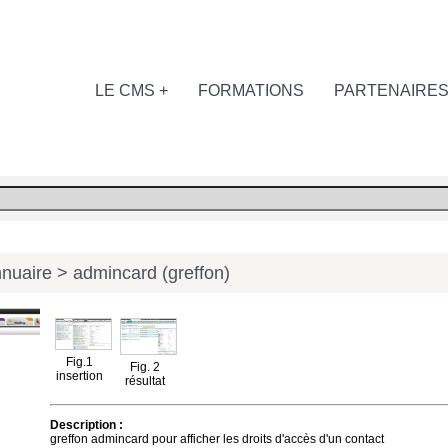
LE CMS +
FORMATIONS
PARTENAIRE
nuaire
> admincard (greffon)
Fig.1
Fig. 2
insertion
résultat
Description :
greffon admincard pour afficher les droits d'accès d'un contact