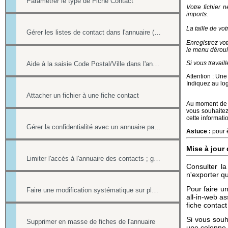
Paramétrer le type de Fiche Contact
Votre fichier n
imports.
La taille de vot
Gérer les listes de contact dans l'annuaire (multi-sélection par une case à cocher)
Enregistrez vot
le menu déroula
Si vous travail
Aide à la saisie Code Postal/Ville dans l'annuaire des contacts
Attention : Une 
Indiquez au logi
Attacher un fichier à une fiche contact
Au moment de l
vous souhaitez
cette informati
Gérer la confidentialité avec un annuaire partagé
Astuce :
pour ê
Mise à jour
Limiter l'accès à l'annuaire des contacts ; gérer les listes de contacts
Consulter l
n'exporter q
Pour faire un
Faire une modification systématique sur plusieurs fiches
all-in-web a
fiche contact
Si vous souh
Supprimer en masse de fiches de l'annuaire
une colonne s