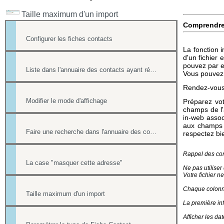
Taille maximum d'un import
Comprendr
Configurer les fiches contacts
La fonction i
d'un fichier 
pouvez par e
Liste dans l'annuaire des contacts ayant répondu à un formulaire
Vous pouvez a
Rendez-vous 
Modifier le mode d'affichage
Préparez vot
champs de l'
in-web asso
aux champs 
Faire une recherche dans l'annuaire des contacts
respectez bi
Rappel des con
La case "masquer cette adresse"
Ne pas utiliser
Votre fichier n
Chaque colonne
Taille maximum d'un import
La première inf
Afficher les d