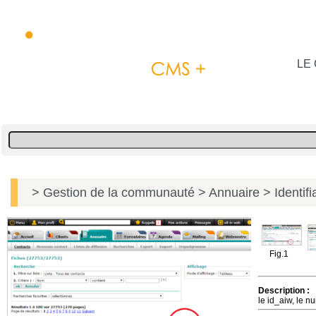
LE 
> Gestion de la communauté
> Annuaire
> Identifi
Fig.1
Description :
le id_aiw, le n