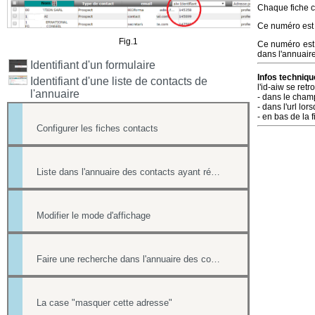
Chaque fiche c
Ce numéro est u
Fig.1
Ce numéro est e
dans l'annuair
Identifiant d'un formulaire
Infos techniqu
Identifiant d'une liste de contacts de
l'id-aiw se ret
l'annuaire
- dans le champ 
- dans l'url lor
- en bas de la f
Configurer les fiches contacts
Liste dans l'annuaire des contacts ayant répondu à un formulaire
Modifier le mode d'affichage
Faire une recherche dans l'annuaire des contacts
La case "masquer cette adresse"