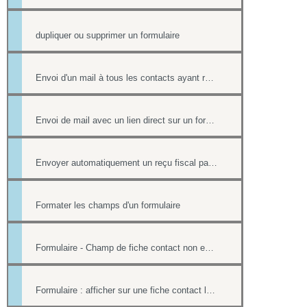
dupliquer ou supprimer un formulaire
Envoi d'un mail à tous les contacts ayant répondu à un formulaire
Envoi de mail avec un lien direct sur un formulaire, pré-rempli avec les informations du contact
Envoyer automatiquement un reçu fiscal par mail lors d'une réponse à un formulaire en ligne
Formater les champs d'un formulaire
Formulaire - Champ de fiche contact non editable
Formulaire : afficher sur une fiche contact le lien ou le contenu d'un formulaire