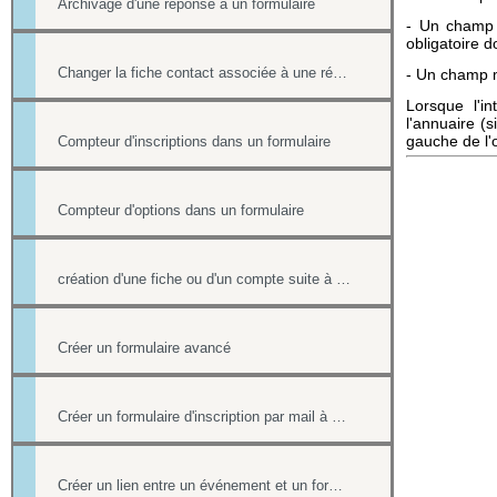
Archivage d'une réponse à un formulaire
- Un champ o
obligatoire d
Changer la fiche contact associée à une réponse d'un formulaire
- Un champ mo
Lorsque l'i
l'annuaire (
gauche de l'o
Compteur d'inscriptions dans un formulaire
Compteur d'options dans un formulaire
création d'une fiche ou d'un compte suite à une réponse sur un formulaire et redirection sur une page lorsqu'il est rempli
Créer un formulaire avancé
Créer un formulaire d'inscription par mail à un événement
Créer un lien entre un événement et un formulaire