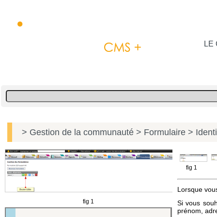
LE 
> Gestion de la communauté
> Formulaire
> Identi
fig 1
Lorsque vous 
fig 1
Si vous souh
prénom, adres