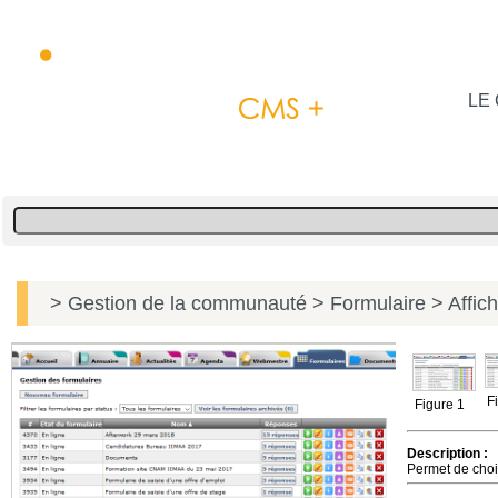
LE 
> Gestion de la communauté
> Formulaire
> Affic
F
Figure 1
Description :
Permet de chois