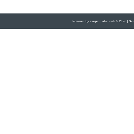
Powered by aiw-pro
|
all-in-web © 2026
|
Simp