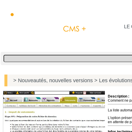
LE 
> Nouveautés, nouvelles versions
> Les évolutions
Description :
Comment ne pas
La liste automa
L'option présen
en attente de 
Infos techniqu