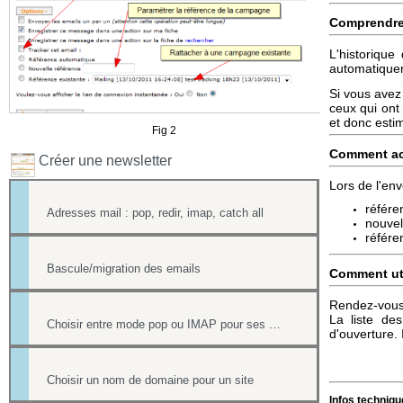
Comprendr
L'historique
automatiquem
Si vous avez
ceux qui ont
et donc estim
Fig 2
Comment act
Créer une newsletter
Lors de l'env
référe
Adresses mail : pop, redir, imap, catch all
nouvell
référe
Bascule/migration des emails
Comment util
Rendez-vous 
La liste de
Choisir entre mode pop ou IMAP pour ses mails
d'ouverture. I
Choisir un nom de domaine pour un site
Infos techniqu