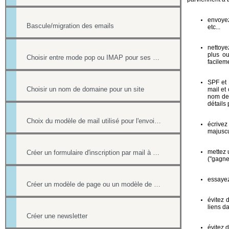
envoyez
Bascule/migration des emails
etc...
nettoye
plus ou
Choisir entre mode pop ou IMAP pour ses mails
facileme
SPF et 
Choisir un nom de domaine pour un site
mail et
nom de
détails
Choix du modèle de mail utilisé pour l'envoi des factures
écrivez
majuscu
mettez u
Créer un formulaire d'inscription par mail à un événement
("gagner"
essayez
Créer un modèle de page ou un modèle de mailing
évitez 
liens d
Créer une newsletter
évitez 