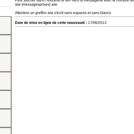
Pour afficher dans l’extranet le lien vers la messagerie avec le nombre d
aiw {messagesprives} aiw
Attention un greffon aiw s'écrit sans espaces et sans blancs
Date de mise en ligne de cette nouveauté :
17/06/2013