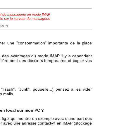
ciel de messagerie en mode IMAP
ée sur le serveur de messagerie
IMAP?)
ner une "consommation" importante de la place
me des avantages du mode IMAP il y a cependant
ulièrement des dossiers temporaires et copier vos
 "Trash", "Junk", poubelle...) pensez à les vider
es mails
s en local sur mon PC ?
ir fig.2 qui montre un exemple avec d'une part des
sier avec une adresse contact@ en IMAP (stockage