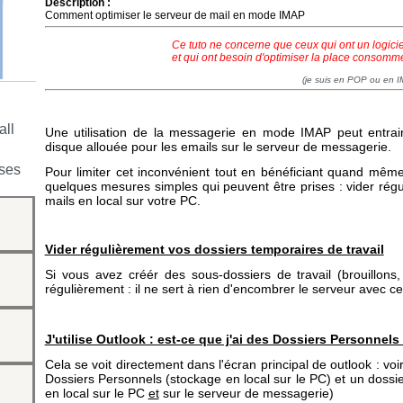
Description :
Comment optimiser le serveur de mail en mode IMAP
Ce tuto ne concerne que ceux qui ont un logi
et qui ont besoin d'optimiser la place consomm
(je suis en POP ou en 
all
Une utilisation de la messagerie en mode IMAP peut entrai
disque allouée pour les emails sur le serveur de messagerie.
 ses
Pour limiter cet inconvénient tout en bénéficiant quand mê
quelques mesures simples qui peuvent être prises : vider rég
mails en local sur votre PC.
Vider régulièrement vos dossiers temporaires de travail
Si vous avez créér des sous-dossiers de travail (brouillons,
régulièrement : il ne sert à rien d'encombrer le serveur avec c
J'utilise Outlook : est-ce que j'ai des Dossiers Personnel
Cela se voit directement dans l'écran principal de outlook : vo
Dossiers Personnels (stockage en local sur le PC) et un dos
en local sur le PC
et
sur le serveur de messagerie)