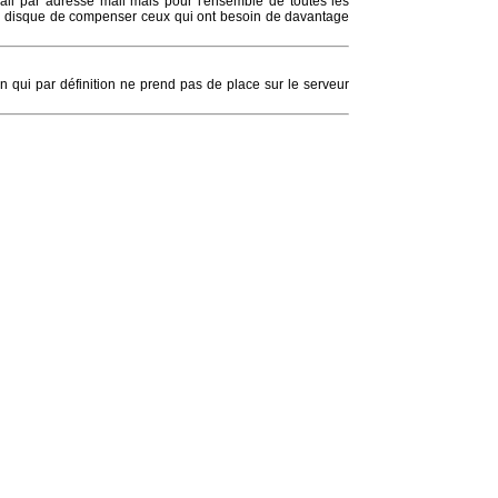
il par adresse mail mais pour l'ensemble de toutes les
ce disque de compenser ceux qui ont besoin de davantage
n qui par définition ne prend pas de place sur le serveur