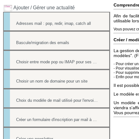
Comprendr
Ajouter / Gérer une actualité
Afin de faci
utilisable lo
Adresses mail : pop, redir, imap, catch all
Vous pouvez cr
Créer / mod
Bascule/migration des emails
La gestion d
modèles". (Fi
Choisir entre mode pop ou IMAP pour ses mails
- Pour créer u
- Pour visualis
- Pour supprime
- Enfin pour mo
Choisir un nom de domaine pour un site
Il est possi
Le modèle est
Choix du modèle de mail utilisé pour l'envoi des factures
Un modèle es
viendra s'affi
Vous pourrez 
Créer un formulaire d'inscription par mail à un événement
Créer une newsletter