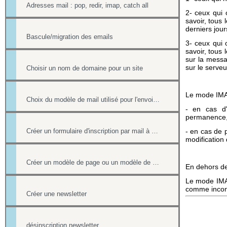
Adresses mail : pop, redir, imap, catch all
2- ceux qui 
savoir, tous
derniers jour
Bascule/migration des emails
3- ceux qui 
savoir, tous 
sur la messa
sur le serve
Choisir un nom de domaine pour un site
Le mode IMAP 
Choix du modèle de mail utilisé pour l'envoi des factures
- en cas d'i
permanence, 
Créer un formulaire d'inscription par mail à un événement
- en cas de p
modification 
Créer un modèle de page ou un modèle de mailing
En dehors de 
Le mode IMAP
comme inconv
Créer une newsletter
désinscription newsletter