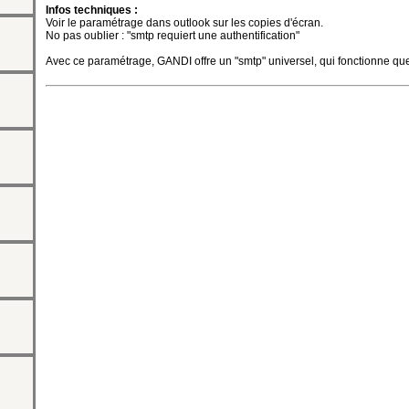
Infos techniques :
Voir le paramétrage dans outlook sur les copies d'écran.
No pas oublier : "smtp requiert une authentification"
Avec ce paramétrage, GANDI offre un "smtp" universel, qui fonctionne quelq
ntact
te")