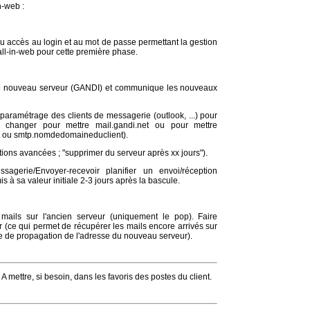
n-web :
u accès au login et au mot de passe permettant la gestion
ll-in-web pour cette première phase.
s le nouveau serveur (GANDI) et communique les nouveaux
eparamétrage des clients de messagerie (outlook, ...) pour
 changer pour mettre mail.gandi.net ou pour mettre
t ou smtp.nomdedomaineduclient).
ions avancées ; "supprimer du serveur après xx jours").
agerie/Envoyer-recevoir planifier un envoi/réception
 à sa valeur initiale 2-3 jours après la bascule.
ails sur l'ancien serveur (uniquement le pop). Faire
 (ce qui permet de récupérer les mails encore arrivés sur
rée de propagation de l'adresse du nouveau serveur).
A mettre, si besoin, dans les favoris des postes du client.