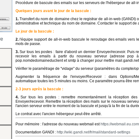
Procédure de bascule des emails sur les serveurs de l'hébergeur de all-i
Quelques jours avant le jour de la bascule :
1.
Transfert du nom de domaine chez le registrar de all-in-web (GANDI) o
administrative et technique du nom de domaine. Contacter le support de a
Le jour de la bascule :
re
2.
l'équipe support de all-in-web bascule le reroutage des emails ver
mots de passe.
3.
Sur tous les postes : faire d'abord un dernier Envoyer/recevoir. Puis r
recevoir les emails à partir du nouveau serveur (adresse pop à
pop.nomdedomaineduclient et smtp à changer pour mettre mail.gandi.ne
Vérifier le paramétrage de "vidage" du serveur (paramètres du compte/opt
Augmenter la fréquence de l'envoyer/Recevoir : dans Options/Mess
automatique toutes les 5 minutes ou moins. Ce paramétre pourra être remis
2-3 jours après la bascule :
4.
Sur tous les postes : remettre momentanément la réception des m
Envoyer/recevoir. Remettre la réception des mails sur le nouveau serveur
l'ancien serveur entre le moment de la bascule et jusqu'à la fin de la du
Le contrat avec l'ancien hébergeur peut-être arrêté.
Pour mémoire : l'adresse du nouveau webmail est
https://webmail.eu.com
Documentation GANDI :
http://wiki.gandi.net/fr/mail/standard-settings