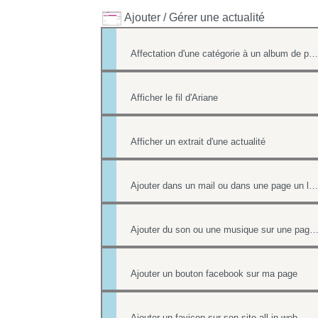
Ajouter / Gérer une actualité
Affectation d'une catégorie à un album de photos
Afficher le fil d'Ariane
Afficher un extrait d'une actualité
Ajouter dans un mail ou dans une page un lien vers un document stocké dans l'onglet Document
Ajouter du son ou une musique sur une page de votre
Ajouter un bouton facebook sur ma page
Ajouter un favicon sur son site all-in-web