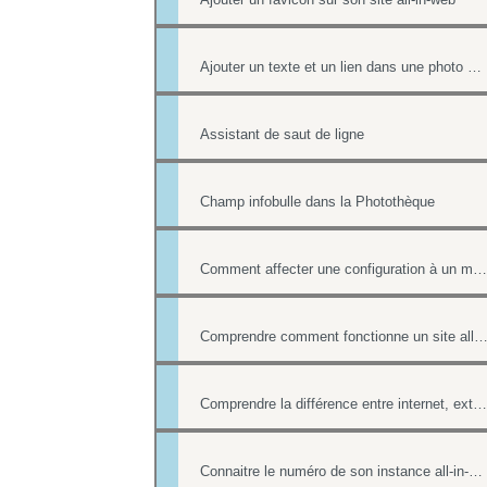
Ajouter un texte et un lien dans une photo d'un album
Assistant de saut de ligne
Champ infobulle dans la Photothèque
Comment affecter une configuration à un menu
Comprendre comment fonctionne un site all-in-web, son architecture gé
Comprendre la différence entre internet, extranet et intranet
Connaitre le numéro de son instance all-in-web ou le numéro d'une page