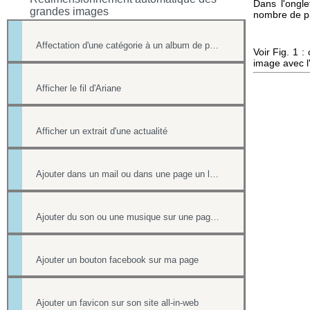
Dans l'ongle
grandes images
nombre de pix
Affectation d'une catégorie à un album de photos
Voir Fig. 1 :
image avec l'
Afficher le fil d'Ariane
Afficher un extrait d'une actualité
Ajouter dans un mail ou dans une page un lien vers un document stocké dans l'onglet Document
Ajouter du son ou une musique sur une page de votre site
Ajouter un bouton facebook sur ma page
Ajouter un favicon sur son site all-in-web