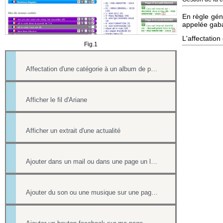
En règle gén
appelée gabar
L'affectation
Fig.1
Affectation d'une catégorie à un album de photos
Afficher le fil d'Ariane
Afficher un extrait d'une actualité
Ajouter dans un mail ou dans une page un lien vers un document stocké dans l'onglet Document
Ajouter du son ou une musique sur une page de votre site