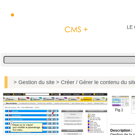
LE 
> Gestion du site
> Créer / Gérer le contenu du si
Fig.1
Description :
Gestion de la c