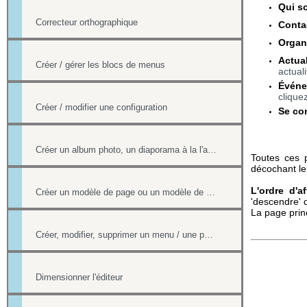
Qui 
Correcteur orthographique
Conta
Organ
Actua
Créer / gérer les blocs de menus
actuali
Événe
cliquez
Créer / modifier une configuration
Se co
Créer un album photo, un diaporama à la l'aide de la Photothèque
Toutes ces 
décochant le 
L'ordre d'a
Créer un modèle de page ou un modèle de mailing
'descendre' 
La page princ
Créer, modifier, supprimer un menu / une page
Dimensionner l'éditeur