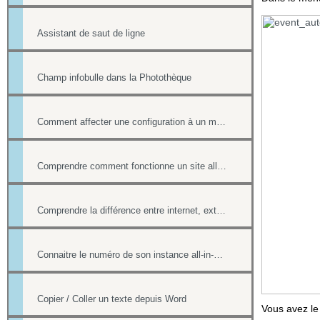
Assistant de saut de ligne
Champ infobulle dans la Photothèque
Comment affecter une configuration à un menu
Comprendre comment fonctionne un site all-in-web, son architecture générale
Comprendre la différence entre internet, extranet et intranet
Connaitre le numéro de son instance all-in-web ou le numéro d'une page
Copier / Coller un texte depuis Word
Vous avez le