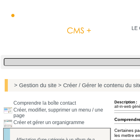
LE 
> Gestion du site
> Créer / Gérer le contenu du si
Description :
Comprendre la boîte contact
all-in-web gén
Créer, modifier, supprimer un menu / une
page
Comprendr
Créer et gérer un organigramme
Certaines pa
les mettre e
Affectation d'une catégorie à un album de photos