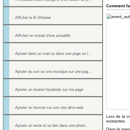
Comment fa
Afficher le fil d'Ariane
Afficher un extrait d'une actualité
Ajouter dans un mail ou dans une page un lien vers un document stocké dans l'onglet Document
Ajouter du son ou une musique sur une page de votre site
Ajouter un bouton facebook sur ma page
Ajouter un favicon sur son site all-in-web
Lors de la c
existantes.
Ajouter un texte et un lien dans une photo d'un album
Dans le menu