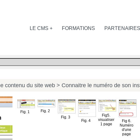
LE CMS +
FORMATIONS
PARTENAIRE
le contenu du site web
> Connaitre le numéro de son ins
Fig. 2
Fig. 1
Fig5.
Fig. 3
visualiser
Fig. 4
Fig 6.
1 page
Numéro
d'une
page