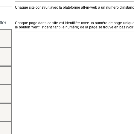
Chaque site construit avec la plateforme all-in-web a un numéro d'instance
ter
Chaque page dans ce site est identifiée avec un numéro de page unique.
le bouton "vert" : l'identifiant (le numéro) de la page se trouve en bas (voir F
 site