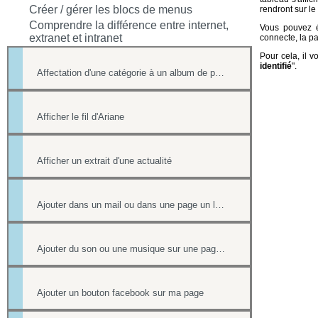
Créer / gérer les blocs de menus
rendront sur le
Comprendre la différence entre internet,
Vous pouvez 
extranet et intranet
connecte, la pa
Pour cela, il v
identifié
".
Affectation d'une catégorie à un album de photos
Afficher le fil d'Ariane
Afficher un extrait d'une actualité
Ajouter dans un mail ou dans une page un lien vers un document stocké dans l'onglet Document
Ajouter du son ou une musique sur une page de votre site
Ajouter un bouton facebook sur ma page