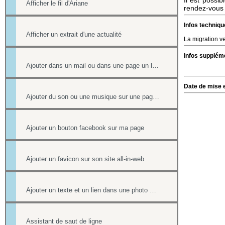
Il est possib
Afficher le fil d'Ariane
rendez-vous s
Infos techniqu
Afficher un extrait d'une actualité
La migration ve
Infos suppléme
Ajouter dans un mail ou dans une page un lien vers un document stocké dans l'onglet Document
Date de mise e
Ajouter du son ou une musique sur une page de votre site
Ajouter un bouton facebook sur ma page
Ajouter un favicon sur son site all-in-web
Ajouter un texte et un lien dans une photo d'un album
Assistant de saut de ligne