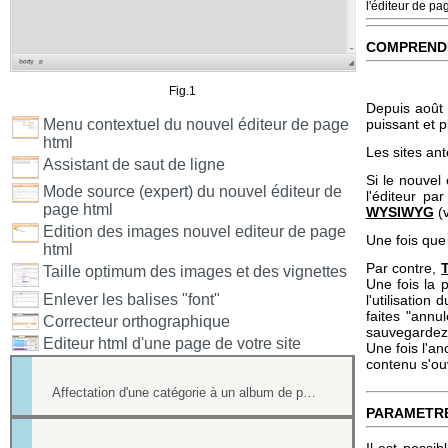
l'éditeur de pa
COMPREND
Fig.1
Depuis août 
Menu contextuel du nouvel éditeur de page
puissant et p
html
Les sites ant
Assistant de saut de ligne
Si le nouvel 
Mode source (expert) du nouvel éditeur de
l'éditeur p
page html
WYSIWYG
(v
Edition des images nouvel editeur de page
Une fois que 
html
Par contre,
Taille optimum des images et des vignettes
Une fois la p
Enlever les balises "font"
l'utilisatio
faites "annul
Correcteur orthographique
sauvegardez 
Editeur html d'une page de votre site
Une fois l'an
contenu s'ouv
Affectation d'une catégorie à un album de photos
PARAMETR