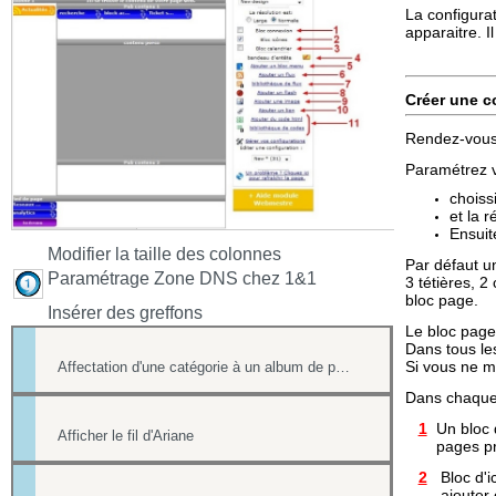
La configura
apparaitre. I
Créer une c
Rendez-vous 
Paramétrez vo
choiss
et la 
Ensuit
Modifier la taille des colonnes
Par défaut u
Paramétrage Zone DNS chez 1&1
3 tétières, 2
bloc page.
Insérer des greffons
Le bloc page 
Dans tous le
Si vous ne me
Affectation d'une catégorie à un album de photos
Dans chaque 
1
Un bloc de
Afficher le fil d'Ariane
pages pri
2
Bloc d'ic
ajouter ce s