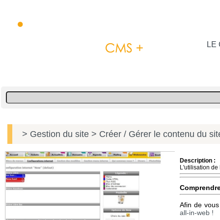
LE 
> Gestion du site
> Créer / Gérer le contenu du si
Description :
L'utilisation d
Comprendr
Afin de vous
all-in-web !