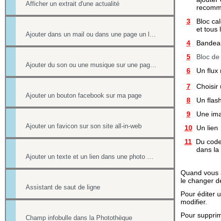
Afficher un extrait d'une actualité
recommander 
3
Bloc cale
et tous les
Ajouter dans un mail ou dans une page un lien vers un document stocké dans l'onglet Document
4
Bandeau d
5
Bloc d
Ajouter du son ou une musique sur une page de votre site
6
Un flux r
7
Choisir 
Ajouter un bouton facebook sur ma page
8
Un flas
9
Une im
Ajouter un favicon sur son site all-in-web
10
Un lien
11
Du code
dans la bi
Ajouter un texte et un lien dans une photo d'un album
Quand vous a
le changer d
Assistant de saut de ligne
Pour éditer u
modifier.
Pour supprime
Champ infobulle dans la Photothèque