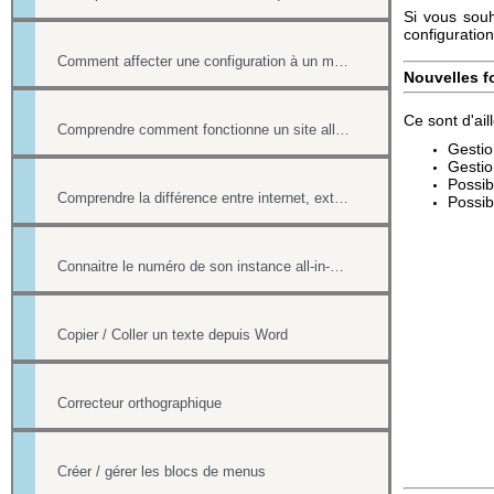
Si vous souh
configuration
Comment affecter une configuration à un menu
Nouvelles f
Ce sont d'ail
Comprendre comment fonctionne un site all-in-web, son architecture générale
Gestio
Gestio
Possib
Comprendre la différence entre internet, extranet et intranet
Possib
Connaitre le numéro de son instance all-in-web ou le numéro d'une page
Copier / Coller un texte depuis Word
Correcteur orthographique
Créer / gérer les blocs de menus