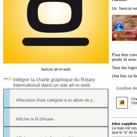
Un favicon est
Pour être com
pixels et avec
Tous les logic
favicon all-in-web
Une fois ce fa
Intégrer la charte graphique du Rotary
International dans un site all-in-web
Affectation d'une catégorie à un album de photos
Afficher le fil d'Ariane
Infos suppléme
Le logo est sou
que le "a" du l