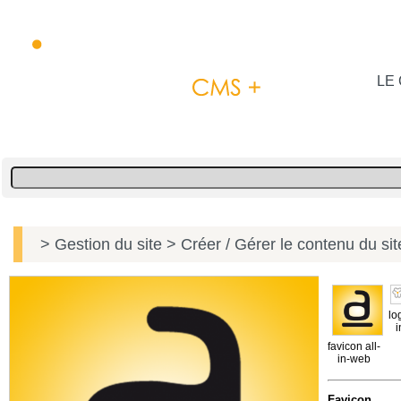
LE 
> Gestion du site
> Créer / Gérer le contenu du si
lo
favicon all-
in-web
Favicon